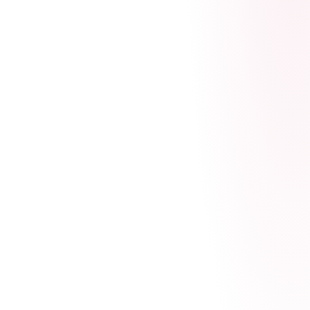
Приедем на замер
точно в срок
, замер
бесплатный
Цена не изменится,
фиксируем в смете
после
замера
Откосы на
15% дешевле
вместе с подоконниками
Предварительный расчёт стоимости
по ФОТО
проёма
Монтаж
за один день
, без грязи и строительного
мусора