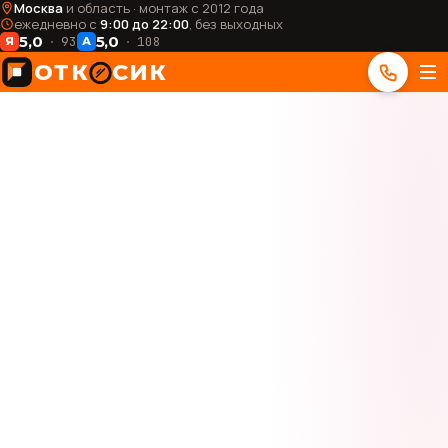
Москва
и область · монтаж с 2012 года
ежедневно с
9:00 до 22:00
, без выходных
5,0
5,0
93
108
Я
А
ОТК
СИК