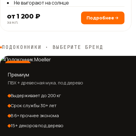
Не выгорают на солнце
от 1 200 ₽
Подробнее
за м.п.
ПОДОКОННИКИ · ВЫБЕРИТЕ БРЕНД
Германия
Премиум
ПВХ + древесная мука, под дерево
Выдерживает до 200 кг
Срок службы 30+ лет
В 6× прочнее эконома
15+ декоров под дерево