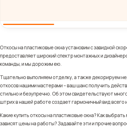
Откосы на пластиковые окна установим с завидной ско
предоставляет широкий спектр монтажных и дизайнерск
команды, и мы дорожим ею.
Тщательно выполняем отделку, а также декорируем не
откосов нашими мастерами – ваш шанс получить дейст
стильно и безупречно. Об этом свидетельствуют мног
штрих в нашей работе создает гармоничный вид всего 
Какие купить откосы на пластиковые окна? Как выбрать
зависят цены на работы? Задавайте эти и прочие вопр