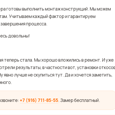
тера готовы выполнить монтаж конструкций. Мы можем
ртам. Учитываем каждый фактор и гарантируем
е завершения процесса.
тесь довольны!
ая теперь стала. Мы хорошо вложились в ремонт. И уже
отрели результаты, в частности вот, установки откосо
 явно лучше не скупиться тут. Да и хочется заметить,
много.
позвоните:
+7 (916) 711-85-55
. Замер бесплатный.