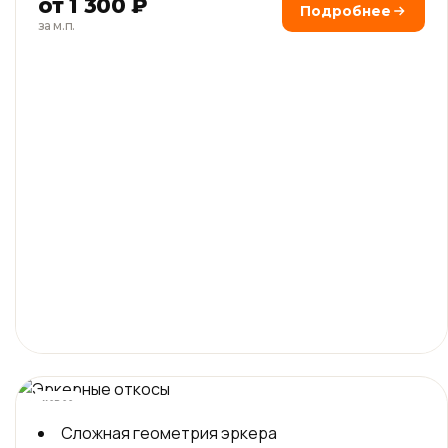
от 1 300 ₽
Подробнее
за м.п.
новое
Сложная геометрия эркера