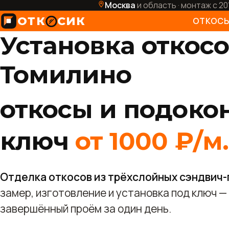
Москва
и область · монтаж с 20
ОТК
СИК
ОТКОС
Установка откосо
Внутр
Томилино
Уличн
Арочн
откосы и подоко
Ламин
ключ
от 1000 ₽/м.
Эркер
Манс
Отделка откосов из трёхслойных сэндвич-
Откос
замер, изготовление и установка под ключ —
завершённый проём за один день.