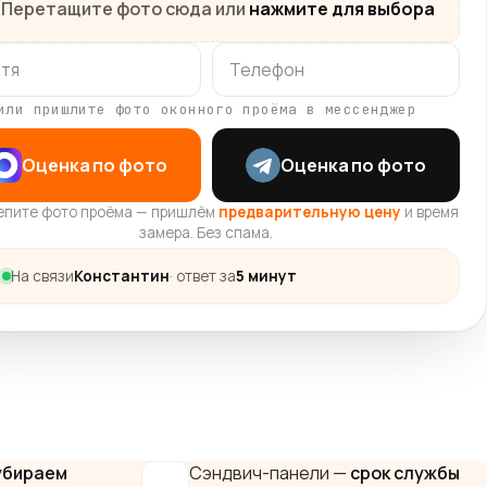
Перетащите фото сюда или
нажмите для выбора
или пришлите фото оконного проёма в мессенджер
Оценка по фото
Оценка по фото
епите фото проёма — пришлём
предварительную цену
и время
замера. Без спама.
На связи
Константин
· ответ за
5 минут
убираем
Сэндвич-панели —
срок службы