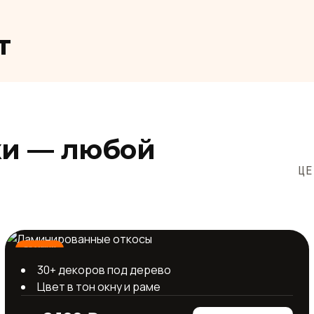
т
ки — любой
ЦЕ
премиум
30+ декоров под дерево
Цвет в тон окну и раме