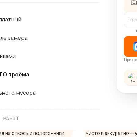
сплатный
ле замера
никами
Прикр
ТО проёма
льного мусора
 РАБОТ
ия
на откосы и подоконники
Чисто и аккуратно —