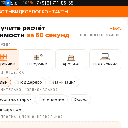
+7 (916) 711-85-55
5,0
93
108
А
БОТЫ
ВИДЕО
БЛОГ
КОНТАКТЫ
учите расчёт
−15%
оимости
за 60 секунд
ПРИ ОНЛАЙН-ЗАЯВКЕ
НУЖНО
тренние
Наружные
Арочные
Подоконник
 И ОТДЕЛКА
елый
Под дерево
Ламинация
ЛНИТЕЛЬНО (ОПЦИОНАЛЬНО)
монтаж старых
Утепление
Эркер
ансардное
 ПРОЁМА (МОЖНО НЕСКОЛЬКО)