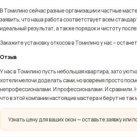
В Томилино сейчас разные организации и частные мас
заявить, что наша работа соответствует всем станда
идеальный результат, а также порядок и чистоту посл
Закажите установку откосов в Томилино у нас – остане
Отзыв
У нас в Томилино пусть небольшая квартира, зато уютн
хотели мелочи доделать сами, но вовремя просто посм
непрофессионалами. И профессионалами. И сравнили. Ну
что в этой компании настоящие мастера и берут не так 
Узнать цену для ваших окон — оставьте заявку или 