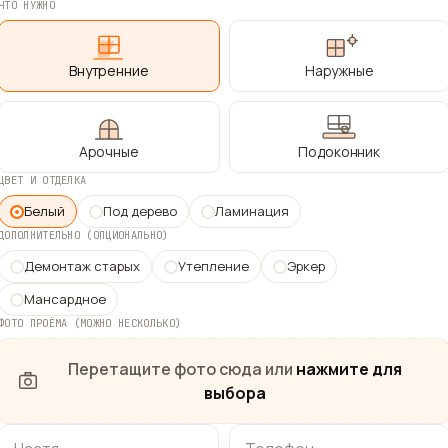
ЧТО НУЖНО
Внутренние
Наружные
Арочные
Подоконник
ЦВЕТ И ОТДЕЛКА
Белый
Под дерево
Ламинация
ДОПОЛНИТЕЛЬНО (ОПЦИОНАЛЬНО)
Демонтаж старых
Утепление
Эркер
Мансардное
ФОТО ПРОЁМА (МОЖНО НЕСКОЛЬКО)
Перетащите фото сюда или
нажмите для
выбора