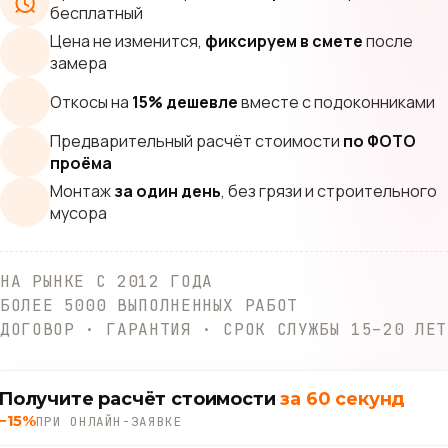
бесплатный
Цена не изменится,
фиксируем в смете
после
замера
Откосы на
15% дешевле
вместе с подоконниками
Предварительный расчёт стоимости
по ФОТО
проёма
Монтаж
за один день
, без грязи и строительного
мусора
НА РЫНКЕ С 2012 ГОДА
БОЛЕЕ 5000 ВЫПОЛНЕННЫХ РАБОТ
ДОГОВОР · ГАРАНТИЯ · СРОК СЛУЖБЫ 15–20 ЛЕТ
Получите расчёт стоимости
за 60 секунд
−15%
ПРИ ОНЛАЙН-ЗАЯВКЕ