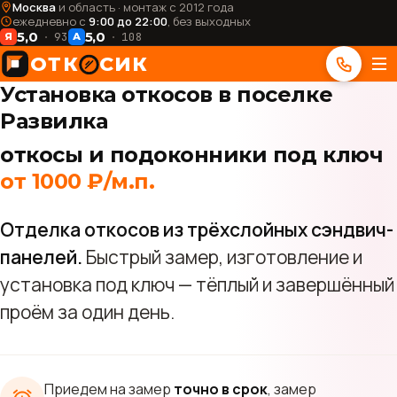
Москва
и область · монтаж с 2012 года
ежедневно с
9:00 до 22:00
, без выходных
5,0
5,0
93
108
Я
А
ОТК
СИК
Установка откосов в поселке
Развилка
откосы и подоконники под ключ
от 1000 ₽/м.п.
Отделка откосов из трёхслойных сэндвич-
панелей.
Быстрый замер, изготовление и
установка под ключ — тёплый и завершённый
проём за один день.
Приедем на замер
точно в срок
, замер