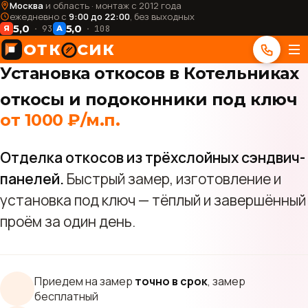
Москва
и область · монтаж с 2012 года
ежедневно с
9:00 до 22:00
, без выходных
5,0
5,0
93
108
Я
А
ОТК
СИК
Установка откосов в Котельниках
откосы и подоконники под ключ
от 1000 ₽/м.п.
Отделка откосов из трёхслойных сэндвич-
панелей.
Быстрый замер, изготовление и
установка под ключ — тёплый и завершённый
проём за один день.
Приедем на замер
точно в срок
, замер
бесплатный