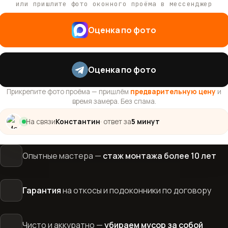
или пришлите фото оконного проёма в мессенджер
Оценка по фото
Оценка по фото
Прикрепите фото проёма — пришлём
предварительную цену
и
время замера. Без спама.
На связи
Константин
· ответ за
5 минут
Опытные мастера —
стаж монтажа более 10 лет
Гарантия
на откосы и подоконники по договору
Чисто и аккуратно —
убираем мусор за собой