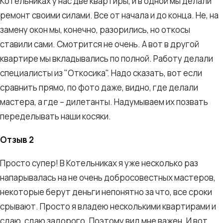
Котельниках у нас две квартиры, и в одной мы делали
ремонт своими силами. Все от начала и до конца. Не, на
замену окон мы, конечно, разорились, но откосы
ставили сами. Смотрится не очень. А вот в другой
квартире мы вкладывались по полной. Работу делали
специалисты из "Откосика". Надо сказать, вот если
сравнить прямо, по фото даже, видно, где делали
мастера, а где – дилетанты. Надумываем их позвать
переделывать наши косяки.
Отзыв 2
Просто супер! В Котельниках я уже несколько раз
напарывалась на не очень добросовестных мастеров,
некоторые берут деньги непонятно за что, все сроки
срывают. Просто я владею несколькими квартирами и
сдаю, сдаю задорого. Поэтому вид мне важен. И вот