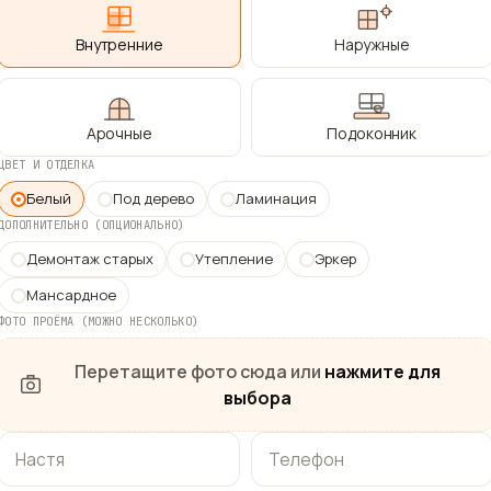
Внутренние
Наружные
Арочные
Подоконник
ЦВЕТ И ОТДЕЛКА
Белый
Под дерево
Ламинация
ДОПОЛНИТЕЛЬНО (ОПЦИОНАЛЬНО)
Демонтаж старых
Утепление
Эркер
Мансардное
ФОТО ПРОЁМА (МОЖНО НЕСКОЛЬКО)
Перетащите фото сюда или
нажмите для
выбора