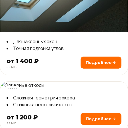
Для наклонных окон
Точная подгонка углов
от 1 400 ₽
Подробнее
за м.п.
новое
Сложная геометрия эркера
Стыковка нескольких окон
от 1 200 ₽
Подробнее
за м.п.