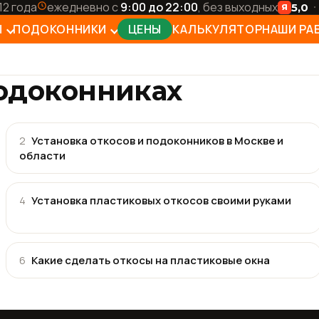
12 года
ежедневно с
9:00 до 22:00
, без выходных
5,0
Я
Ы
ПОДОКОННИКИ
ЦЕНЫ
КАЛЬКУЛЯТОР
НАШИ РА
енние откосы
Moeller · Германия
подоконниках
ые (наружные) откосы
Витраж Плюс
ые откосы
Витраж Дизайн
2
Установка откосов и подоконников в Москве и
области
ированные откосы
Витраж VPL
ные откосы
4
Установка пластиковых откосов своими руками
ардные откосы
ы на балкон и лоджию
6
Какие сделать откосы на пластиковые окна