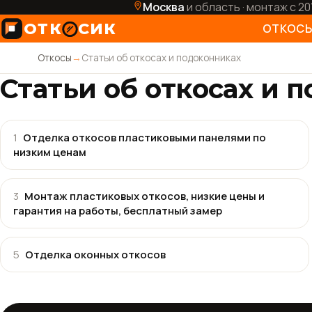
Москва
и область · монтаж с 20
ОТК
СИК
ОТКОС
Откосы
→
Статьи об откосах и подоконниках
Внутр
Статьи об откосах и 
Уличн
Арочн
1
Отделка откосов пластиковыми панелями по
низким ценам
Ламин
Эркер
3
Монтаж пластиковых откосов, низкие цены и
гарантия на работы, бесплатный замер
Манс
Откос
5
Отделка оконных откосов