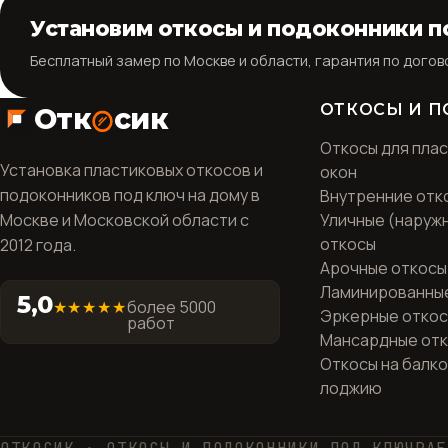
Установим откосы и подоконники п
Бесплатный замер по Москве и области, гарантия по догов
ОТКОСЫ И 
Отк
сик
Откосы для пла
Установка пластиковых откосов и
окон
подоконников под ключ на дому в
Внутренние отк
Москве и Московской области с
Уличные (наруж
откосы
2012 года.
Арочные откосы
Ламинированны
5,0
★★★★★
более 5000
Эркерные отко
работ
Мансардные от
Откосы на балко
лоджию