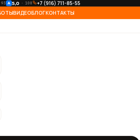
+7 (916) 711-85-55
5,0
93
108
А
БОТЫ
ВИДЕО
БЛОГ
КОНТАКТЫ