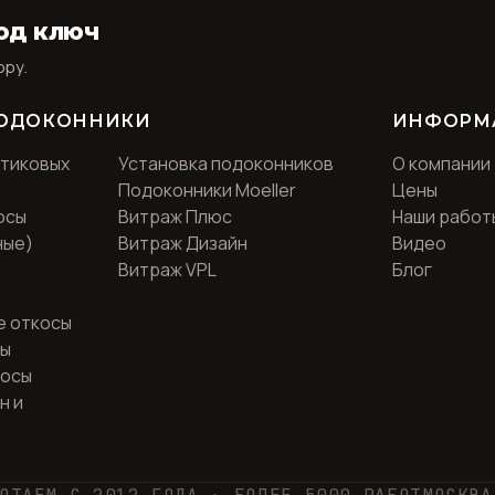
од ключ
ору.
ПОДОКОННИКИ
ИНФОРМ
стиковых
Установка подоконников
О компании
Подоконники Moeller
Цены
осы
Витраж Плюс
Наши работ
ные)
Витраж Дизайн
Видео
Витраж VPL
Блог
е откосы
сы
косы
н и